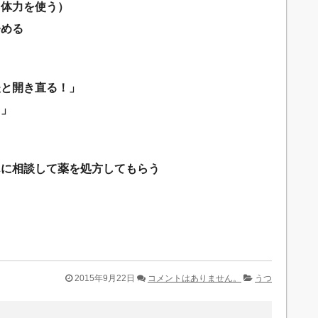
（体力を使う）
努める
夫と開き直る！」
る」
んに相談して薬を処方してもらう
2015年9月22日
コメントはありません。
うつ