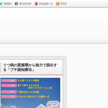
twitter
facebook
Google +1
RSS
うつ病の悪循環から独力で脱出す
る「プチ認知療法」