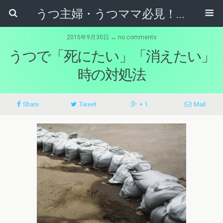
うつ主婦・うつママ必見！うつ克服で辛い毎日よサヨナラ
2015年9月30日 ↔ no comments
うつで「死にたい」「消えたい」
時の対処法
Share
Tweet
+ 1
Mail