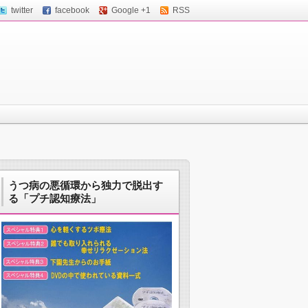
twitter
facebook
Google +1
RSS
うつ病の悪循環から独力で脱出す
る「プチ認知療法」