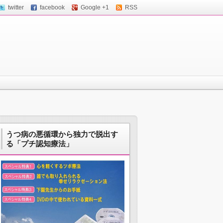
twitter
facebook
Google +1
RSS
うつ病の悪循環から独力で脱出す
る「プチ認知療法」